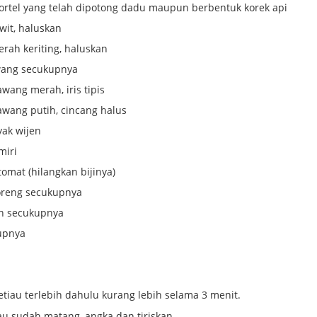
rtel yang telah dipotong dadu maupun berbentuk korek api
wit, haluskan
erah keriting, haluskan
ang secukupnya
awang merah, iris tipis
awang putih, cincang halus
yak wijen
miri
tomat (hilangkan bijinya)
oreng secukupnya
in secukupnya
upnya
:
tiau terlebih dahulu kurang lebih selama 3 menit.
iau sudah matang, angka dan tiriskan.