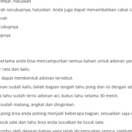
umbar, haluskan
ah secukupnya, haluskan. Anda juga dapat menambahkan cabai rawi
erah
cukupnya
upnya
:
pertama anda bisa mencampurkan semua bahan untuk adonan yang
 rata dan kalis.
a dapat membentuk adonan tersebut.
nan sudah kalis, belah bagian tengah tahu pong dan isi dengan a
a tahu sudah terisi adonan aci, kukus tahu selama 30 menit.
 sudah matang, angkat dan dinginkan.
 pong bisa anda potong menjadi beberapa bagian, sesuaikan saja 
usuk sate dan tahu bisa anda tusukkan ke tusuk sate.
bumbu oleh dengan bahan yang telah dicampurkan semua, tambah