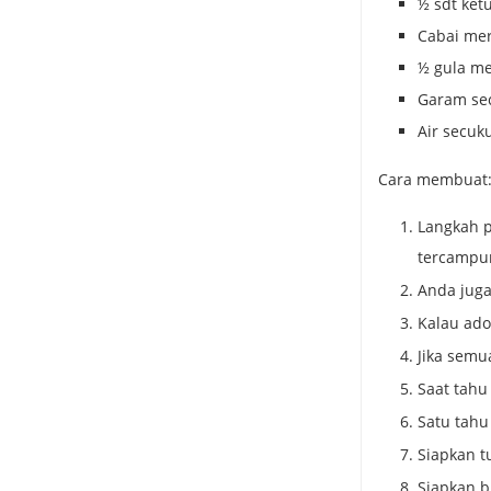
½ sdt ket
Cabai mer
½ gula m
Garam se
Air secuk
Cara membuat
Langkah 
tercampur
Anda jug
Kalau ado
Jika semu
Saat tahu
Satu tahu
Siapkan t
Siapkan 