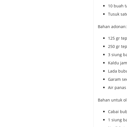
10 buah 
Tusuk sat
Bahan adonan:
125 gr te
250 gr te
3 siung b
Kaldu ja
Lada bub
Garam se
Air panas
Bahan untuk ol
Cabai bub
1 siung b