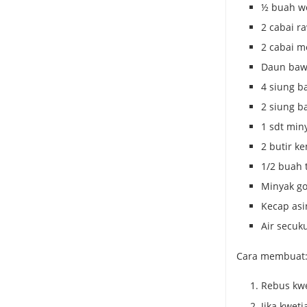
½ buah wo
2 cabai ra
2 cabai m
Daun baw
4 siung b
2 siung b
1 sdt min
2 butir ke
1/2 buah 
Minyak g
Kecap as
Air secuk
Cara membuat
Rebus kwe
Jika kwet