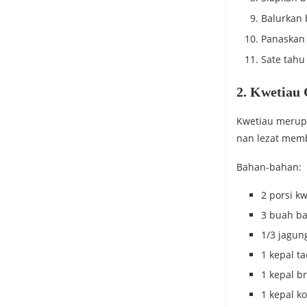
Balurkan 
Panaskan
Sate tahu
2. Kwetiau 
Kwetiau merupa
nan lezat memb
Bahan-bahan:
2 porsi k
3 buah ba
1/3 jagun
1 kepal t
1 kepal br
1 kepal ko