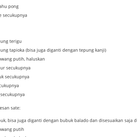
tahu pong
e secukupnya
pung terigu
pung tapioka (bisa juga diganti dengan tepung kanji)
awang putih, haluskan
mur secukupnya
uk secukupnya
cukupnya
 secukupnya
esan sate:
uk, bisa juga diganti dengan bubuk balado dan disesuaikan saja 
awang putih